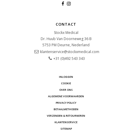
CONTACT
Stockx Medical
Dr. Huub Van Doorneweg 36 B
5753 PM
Deurne, Nederland
klantenservice@stockxmedical.com
+31 (0)492 543 343
INLOGGEN
COOKIE
OVER ONS
ALGEMENE VOORWAARDEN
PRIVACY POLICY
BETAALMETHODEN
VERZENDEN & RETOURNEREN
KLANTENSERVICE
SITEMAP