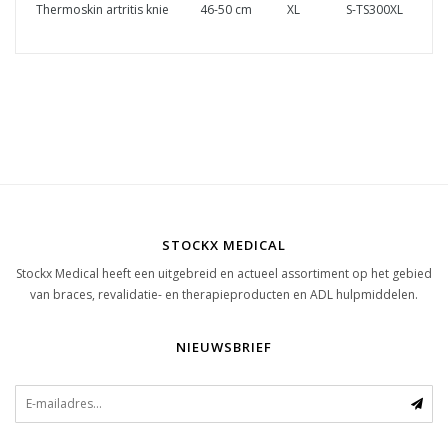
Thermoskin artritis knie
46-50 cm
XL
S-TS300XL
STOCKX MEDICAL
Stockx Medical heeft een uitgebreid en actueel assortiment op het gebied
van braces, revalidatie- en therapieproducten en ADL hulpmiddelen.
NIEUWSBRIEF