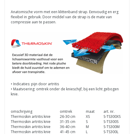
Anatomische vorm met een klittenband strap. Eenvoudig en erg
flexibel in gebruik. Door middel van de strap is de mate van
compressie aan te passen.
• Indicaties: pijn door artritis
• Maatvoering: omtrek onder de knieschijf, bij een licht gebogen
knie.
omschrijving
omtrek
maat
art. nr.
Thermoskin artritis knie
26-30 cm
XS
S-TS300XS
Thermoskin artritis knie
31-35 cm
S
S-TS300S
Thermoskin artritis knie
36-40 cm
M
S-TS300M
Thermoskin artritis knie
41-45 cm
L
S-TS300L