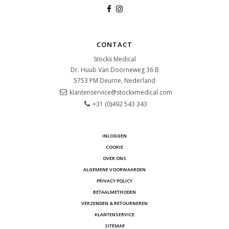
CONTACT
Stockx Medical
Dr. Huub Van Doorneweg 36 B
5753 PM
Deurne, Nederland
klantenservice@stockxmedical.com
+31 (0)492 543 343
INLOGGEN
COOKIE
OVER ONS
ALGEMENE VOORWAARDEN
PRIVACY POLICY
BETAALMETHODEN
VERZENDEN & RETOURNEREN
KLANTENSERVICE
SITEMAP