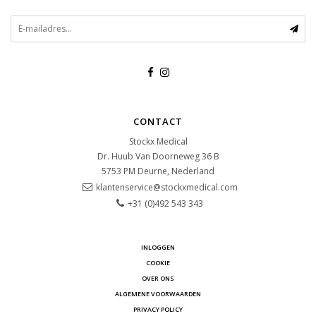
CONTACT
Stockx Medical
Dr. Huub Van Doorneweg 36 B
5753 PM
Deurne, Nederland
klantenservice@stockxmedical.com
+31 (0)492 543 343
INLOGGEN
COOKIE
OVER ONS
ALGEMENE VOORWAARDEN
PRIVACY POLICY