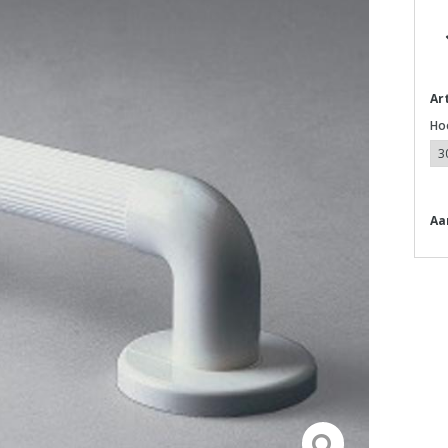
Ar
Ho
Aa