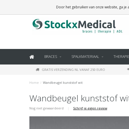
BRACES, THERAPY SUPPLIES AND DAILY LIVING PRODUCTS
Door het gebruiken van onze website, ga je
BRACES
SPALKMATERIAAL
THERAPI
GRATIS VERZENDING NL VANAF 250 EURO
Home
/
Wandbeugel kunststof wit
Wandbeugel kunststof wi
Nog niet gewaardeerd
|
Schrijf je eigen review