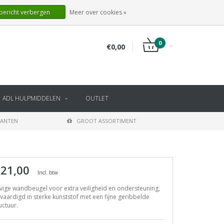
NL
INLOGGEN
REGISTREREN
 bericht verbergen
Meer over cookies »
0
€0,00
ADL HULPMIDDELEN
OUTLET
LANTEN
GROOT ASSORTIMENT
 21,00
Incl. btw
vige wandbeugel voor extra veiligheid en ondersteuning,
vaardigd in sterke kunststof met een fijne geribbelde
uctuur.