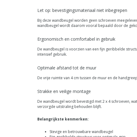
Let op: bevestigingsmateriaal niet inbegrepen
Bij deze wandbeugel worden geen schroeven meegeleverd. 
wandbeugel wordt daarom vooral bepaald door de gekoze
Ergonomisch en comfortabel in gebruik
De wandbeugel is voorzien van een fijn geribbelde structu
intensief gebruik.
Optimale afstand tot de muur
De vrije ruimte van 4 cm tussen de muur en de handgreep z
Strakke en veilige montage
De wandbeugel wordt bevestigd met 2 x 4 schroeven, wat
verzorgde uitstraling behouden blijft.
Belangrijkste kenmerken:
Stevige en betrouwbare wandbeugel
Fijn geribbelde structuur voor optimale grip