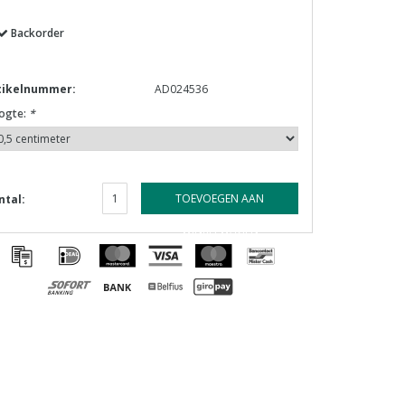
Backorder
tikelnummer:
AD024536
ogte:
*
TOEVOEGEN AAN
ntal:
WINKELWAGEN