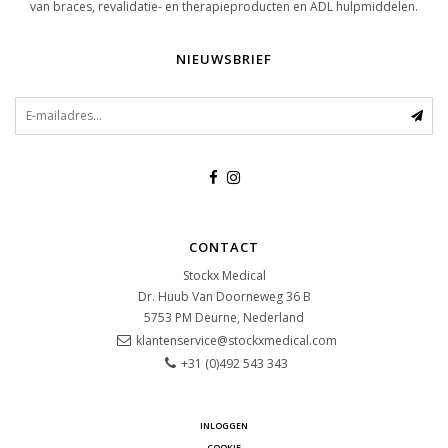
van braces, revalidatie- en therapieproducten en ADL hulpmiddelen.
NIEUWSBRIEF
CONTACT
Stockx Medical
Dr. Huub Van Doorneweg 36 B
5753 PM
Deurne, Nederland
klantenservice@stockxmedical.com
+31 (0)492 543 343
INLOGGEN
COOKIE