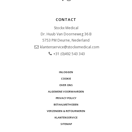
CONTACT
Stockx Medical
Dr. Huub Van Doorneweg 36 B
5753 PM
Deurne, Nederland
klantenservice@stockxmedical.com
+31 (0)492 543 343
INLOGGEN
COOKIE
OVER ONS
ALGEMENE VOORWAARDEN
PRIVACY POLICY
BETAALMETHODEN
VERZENDEN & RETOURNEREN
KLANTENSERVICE
SITEMAP