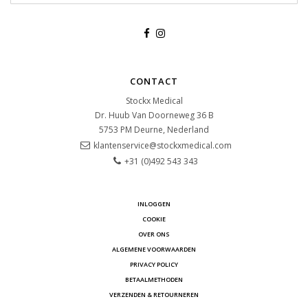
CONTACT
Stockx Medical
Dr. Huub Van Doorneweg 36 B
5753 PM
Deurne, Nederland
klantenservice@stockxmedical.com
+31 (0)492 543 343
INLOGGEN
COOKIE
OVER ONS
ALGEMENE VOORWAARDEN
PRIVACY POLICY
BETAALMETHODEN
VERZENDEN & RETOURNEREN