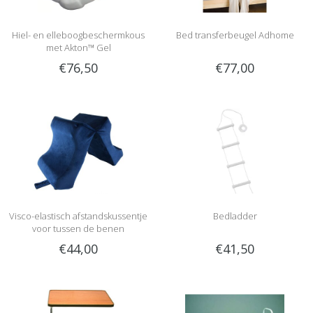
Hiel- en elleboogbeschermkous
Bed transferbeugel Adhome
met Akton™ Gel
€76,50
€77,00
Visco-elastisch afstandskussentje
Bedladder
voor tussen de benen
€44,00
€41,50