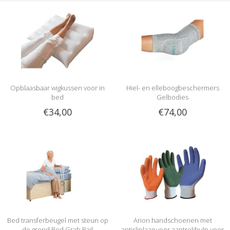
Opblaasbaar wigkussen voor in
Hiel- en elleboogbeschermers
bed
Gelbodies
€34,00
€74,00
Bed transferbeugel met steun op
Arion handschoenen met
de grond Bed Grab Rail
antisliplaag voor aantrekhulp voor