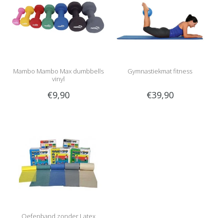
Mambo Mambo Max dumbbells
Gymnastiekmat fitness
vinyl
€9,90
€39,90
Oefenband zonder Latex