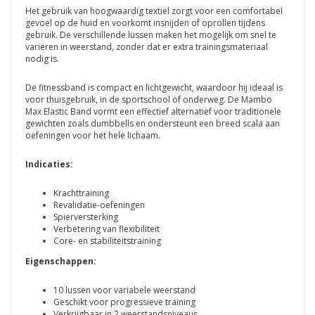
Het gebruik van hoogwaardig textiel zorgt voor een comfortabel
gevoel op de huid en voorkomt insnijden of oprollen tijdens
gebruik. De verschillende lussen maken het mogelijk om snel te
variëren in weerstand, zonder dat er extra trainingsmateriaal
nodig is.
De fitnessband is compact en lichtgewicht, waardoor hij ideaal is
voor thuisgebruik, in de sportschool of onderweg. De Mambo
Max Elastic Band vormt een effectief alternatief voor traditionele
gewichten zoals dumbbells en ondersteunt een breed scala aan
oefeningen voor het hele lichaam.
Indicaties:
Krachttraining
Revalidatie-oefeningen
Spierversterking
Verbetering van flexibiliteit
Core- en stabiliteitstraining
Eigenschappen:
10 lussen voor variabele weerstand
Geschikt voor progressieve training
Verkrijgbaar in 2 weerstandsniveaus