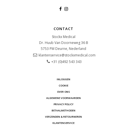
CONTACT
Stockx Medical
Dr. Huub Van Doorneweg 36 B
5753 PM
Deurne, Nederland
klantenservice@stockxmedical.com
+31 (0)492 543 343
INLOGGEN
COOKIE
OVER ONS
ALGEMENE VOORWAARDEN
PRIVACY POLICY
BETAALMETHODEN
VERZENDEN & RETOURNEREN
KLANTENSERVICE