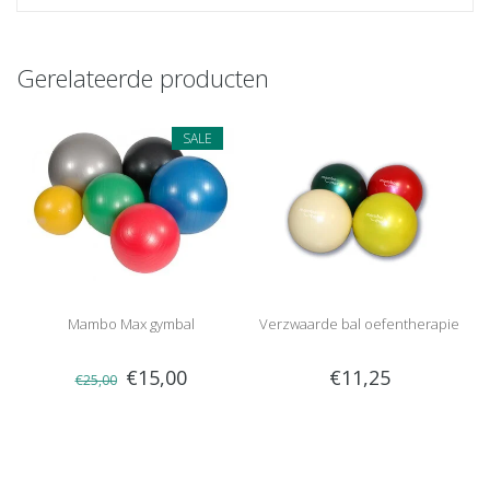
Gerelateerde producten
SALE
Mambo Max gymbal
Verzwaarde bal oefentherapie
€15,00
€11,25
€25,00