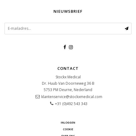
NIEUWSBRIEF
CONTACT
Stockx Medical
Dr. Huub Van Doorneweg 36 B
5753 PM
Deurne, Nederland
klantenservice@stockxmedical.com
+31 (0)492 543 343
INLOGGEN
COOKIE
OVER ONS