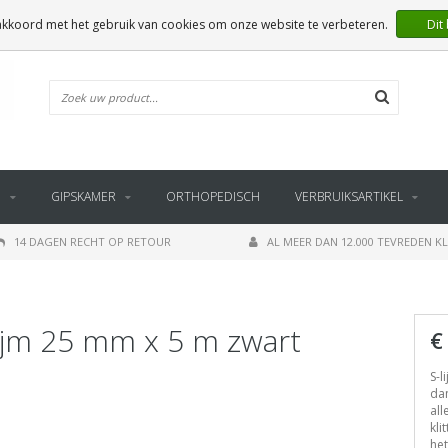
 akkoord met het gebruik van cookies om onze website te verbeteren.
Dit
E
GIPSKAMER
ORTHOPEDISCH
VERBRUIKSARTIKEL
14 DAGEN RECHT OP RETOUR
AL MEER DAN 12.000 TEVREDEN K
ijm 25 mm x 5 m zwart
€
S-l
dan
all
kli
he