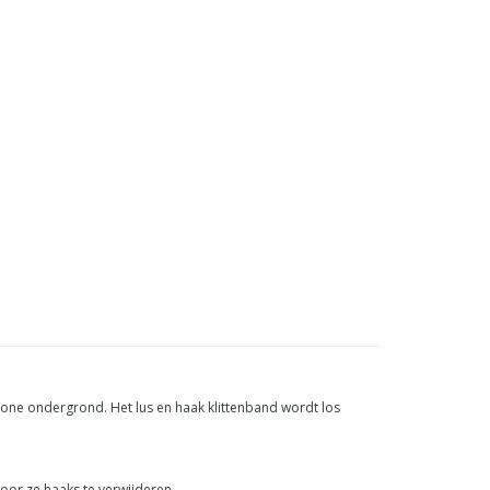
 schone ondergrond. Het lus en haak klittenband wordt los
door ze haaks te verwijderen.