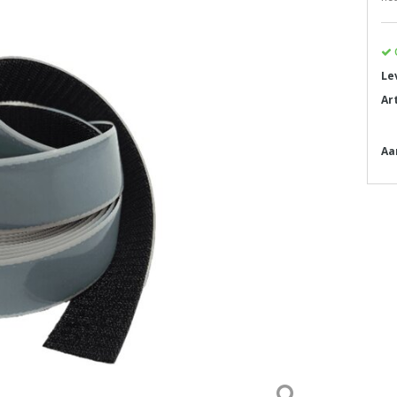
Le
Ar
Aa