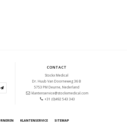
CONTACT
Stockx Medical
Dr. Huub Van Doorneweg 36 B
5753 PM
Deurne, Nederland
klantenservice@stockxmedical.com
+31 (0)492 543 343
URNEREN
KLANTENSERVICE
SITEMAP