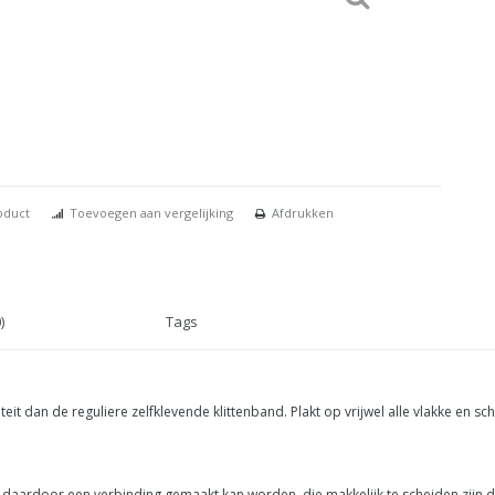
oduct
Toevoegen aan vergelijking
Afdrukken
)
Tags
liteit dan de reguliere zelfklevende klittenband. Plakt op vrijwel alle vlakke en
en daardoor een verbinding gemaakt kan worden, die makkelijk te scheiden zijn 