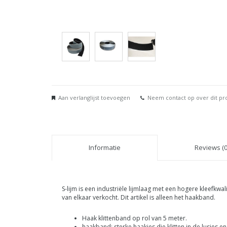
Aan verlanglijst toevoegen
Neem contact op over dit pr
Informatie
Reviews (0
S-lijm is een industriële lijmlaag met een hogere kleefkwa
van elkaar verkocht. Dit artikel is alleen het haakband.
Haak klittenband op rol van 5 meter.
haakband: sterke haakjes die klitten in de lusjes 