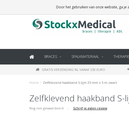
BRACES, THERAPY SUPPLIES AND DAILY LIVING PRODUCTS
Door het gebruiken van onze website, ga je
BRACES
SPALKMATERIAAL
THERAPI
GRATIS VERZENDING NL VANAF 250 EURO
Home
/
Zelfklevend haakband S-lijm 25 mm x 5 m zwart
Zelfklevend haakband S-l
Nog niet gewaardeerd
|
Schrijf je eigen review