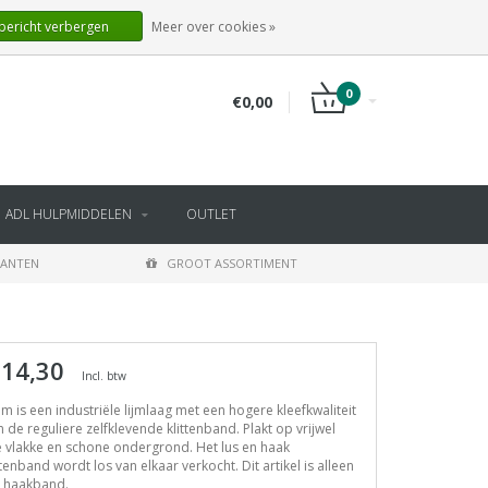
NL
INLOGGEN
REGISTREREN
 bericht verbergen
Meer over cookies »
0
€0,00
ADL HULPMIDDELEN
OUTLET
LANTEN
GROOT ASSORTIMENT
 14,30
Incl. btw
ijm is een industriële lijmlaag met een hogere kleefkwaliteit
 de reguliere zelfklevende klittenband. Plakt op vrijwel
e vlakke en schone ondergrond. Het lus en haak
ttenband wordt los van elkaar verkocht. Dit artikel is alleen
t haakband.