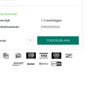
Op voorraad
vertijd:
1-3 werkdagen
tikelnummer:
ZHRS2505020
TOEVOEGEN AAN
ntal:
WINKELWAGEN