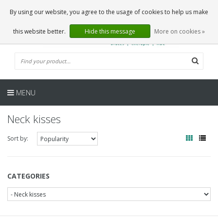
EN
0 Articles
By using our website, you agree to the usage of cookies to help us make
this website better.
Hide this message
More on cookies »
MENU
Neck kisses
Sort by:
CATEGORIES