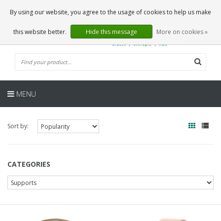
EN
0 Articles
By using our website, you agree to the usage of cookies to help us make
this website better.
Hide this message
More on cookies »
MENU
Sort by:
CATEGORIES