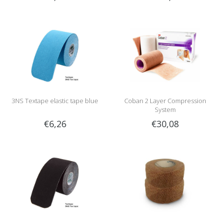
3NS Textape elastic tape blue
Coban 2 Layer Compression
System
€6,26
€30,08