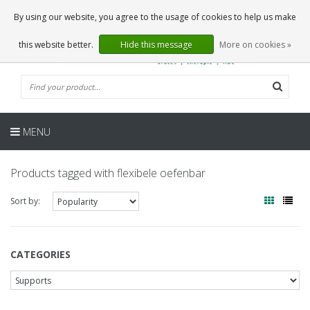
EN
0 Articles
By using our website, you agree to the usage of cookies to help us make
this website better.
Hide this message
More on cookies »
MENU
Products tagged with flexibele oefenbar
Sort by:
CATEGORIES