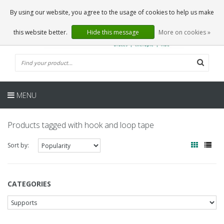
EN
0 Articles
By using our website, you agree to the usage of cookies to help us make
this website better.
Hide this message
More on cookies »
MENU
Products tagged with hook and loop tape
Sort by:
CATEGORIES