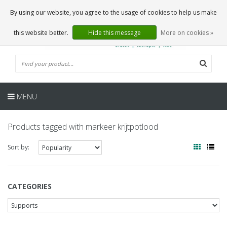
EN
0 Articles
By using our website, you agree to the usage of cookies to help us make
this website better.
Hide this message
More on cookies »
MENU
Products tagged with markeer krijtpotlood
Sort by:
CATEGORIES