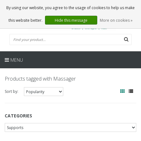
EN
0 Articles
By using our website, you agree to the usage of cookies to help us make
this website better.
Hide this message
More on cookies »
MENU
Products tagged with Massager
Sort by:
CATEGORIES