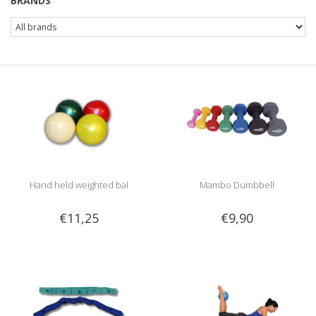
BRANDS
Hand held weighted bal
Mambo Dumbbell
€11,25
€9,90