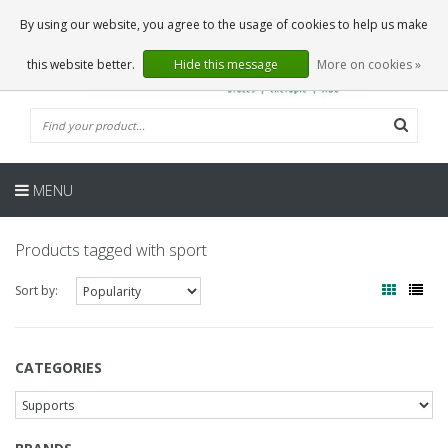
EN
0 Articles
By using our website, you agree to the usage of cookies to help us make
this website better.
Hide this message
More on cookies »
MENU
Products tagged with sport
Sort by:
CATEGORIES