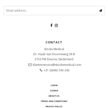
CONTACT
Stockx Medical
Dr. Huub Van Doorneweg 36 B
5753 PM
Deurne, Nederland
klantenservice@stockxmedical.com
+31 (0)492 543 343
LOGIN
COOKIE
ABOUT US
TERMS AND CONDITIONS
PRIVACY POLICY